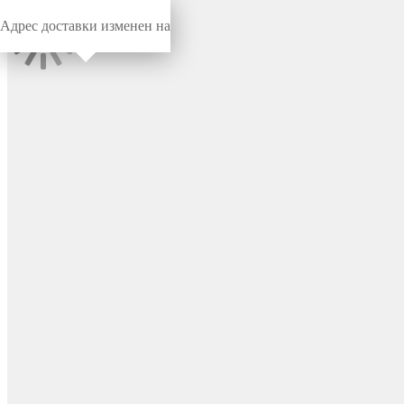
Адрес доставки изменен на
Миниворкс
/
Заглушки для отверстий
/
Под отверстие
Заглушка пластиковая
круглая под отверстие Ø10,
цвет черный (RAL 9005) –
10ТЧЭ