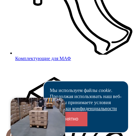
Получить заказ
Подписать документы
Поставить печать
Пн – Пт: с 9:00 до 18:00
Комплектующие для МАФ
Офис
Оформить новый заказ
2 этаж, офис 205
Мы используем файлы
cookie
.
Пн – Пт: с 8:00 до 18:00
Продолжая использовать наш веб-
сайт, вы принимаете условия
Политики конфиденциальности
Схема проезда
Понятно
ООО Миниворкс
,
2019
- 2026
Официальный сайт