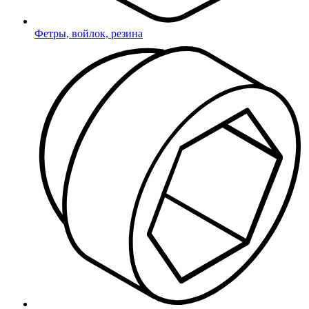
Такелажный крепеж
Фетры, войлок, резина
Скобы
Рым-болты
Рым-гайки
Метизы
Болты, винты
Гайки
Саморезы
Шайбы
Грунтовые анкеры
Строительная фурнитура
Держатели арматуры
Защита арматуры
Защитные очки
Стяжки
Промышленные колеса и
ролики