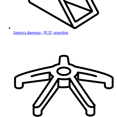
Для пресс-масленок
Защита проводов
Защита шлангов
Заклепки
DIN 43650
Защита фанеры, ДСП, коробок
Защита фанеры и ДСП
Для фанеры и ДСП
Защита коробок
Мебель и фурнитура
Лотки
Бужи для армейских
кроватей
Подлокотники
Заглушки для противосъемов
Фурнитура для багетов
Газлифты
Крестовины
Спинки и сиденья для
школьной мебели