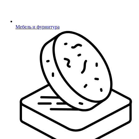
Фетры, войлок, резина
Фетровые подкладки
Мебель и фурнитура
Латодержатели
Латодержатели
Мебельные опоры
Мебельные опоры
Под конфирмат, саморезы, TORX
Под крестообразный шлиц
Под шестигранный шлиц
Под шлиц TORX
Для саморезов
Термоусадка
Термоусадка