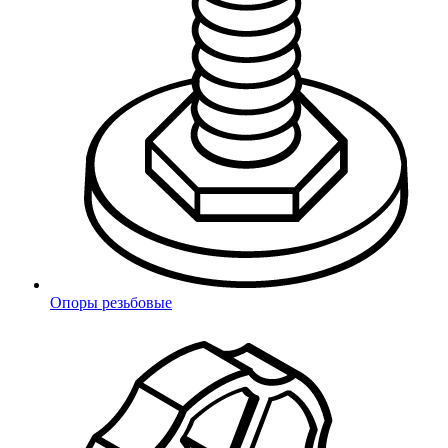
Выберите город
Санкт-Петербург
Москва
Челябинск
Екатеринбург
Нижний
Новгород
Элиста
Алматы
Балашиха
Зеленоград
Курск
Липецк
Новосибирск
Ростов-на-
Дону
Самара
Тула
Уфа
Хабаровск
Чита
Ярославль
Владивосток
Благовещенск
Опоры резьбовые
Ваш город Липецк?