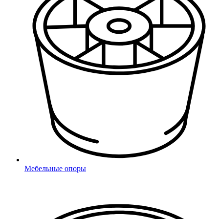
Полосы препятствий
Для игр с водой и песком
Качалки, карусели,
балансиры
Интернет-магазин фурнитуры от производителя
Мебельные опоры