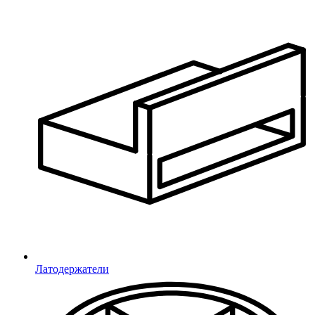
Комплектующие для
тренажеров
Игровые элементы
Канаты Викинг
Цепи
Зацепы скалодромные
Сиденья для трибун
Для канатных дорог
Ручки для тренажеров
Соединители для труб
Конструкции МАФ
Качели ГНЕЗДО
Конструкции Модуль
Площадки ВОРКАУТ
Конструкции Сократ
Пирамиды
Конструкции Река
Латодержатели
Пространственные сетки
Плоские сетки
Мостики