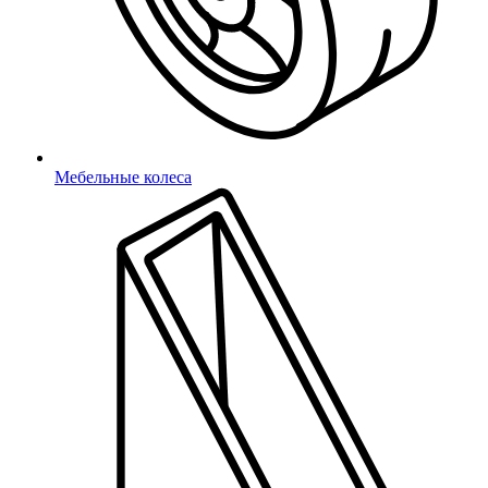
Подпятники
Колесные опоры
Колесные
Мебельные колеса
Мебельные колеса
Мебельные колеса
Термостойкие изделия
Под наружную резьбу
Под внутреннюю резьбу
Для шаровых кранов
Шаровых кранов и фланцев
Техническая фурнитура
Защита вала двигателя
Защита банджо-болта