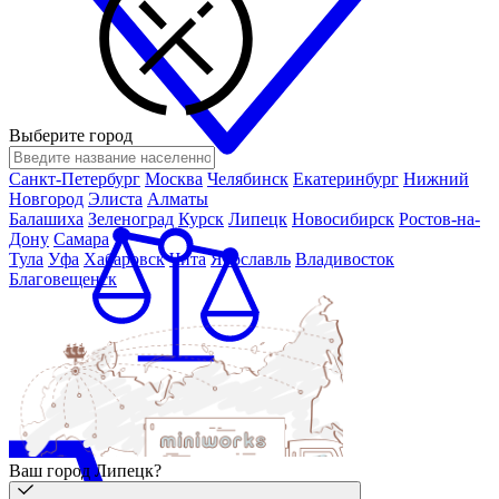
Выберите город
Санкт-Петербург
Москва
Челябинск
Екатеринбург
Нижний
Новгород
Элиста
Алматы
Балашиха
Зеленоград
Курск
Липецк
Новосибирск
Ростов-на-
Дону
Самара
Тула
Уфа
Хабаровск
Чита
Ярославль
Владивосток
Благовещенск
Ваш город Липецк?