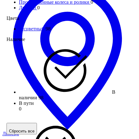
Промышленные колеса и ролики
0
Дюбели
0
Цвета
бесцветный
98
Наличие
В
наличии
98
В пути
0
Сбросить все
Липецк