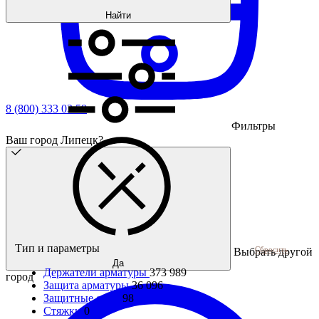
Найти
8 (800) 333 03 59
Фильтры
Ваш город Липецк?
Тип и параметры
Сбросить
Выбрать другой
Да
Держатели арматуры
373 989
город
Защита арматуры
36 096
Защитные очки
98
Стяжки
0