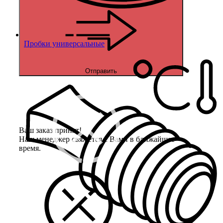
Пробки универсальные
Отправить
Ваш заказ принят!
Наш менеджер свяжется с Вами в ближайшее
время.