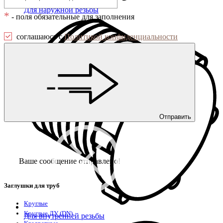
Для наружной резьбы
*
- поля обязательные для заполнения
соглашаюсь с
Политикой конфиденциальности
Отправить
Ваше сообщение отправлено!
Заглушки для труб
Круглые
Круглые ДУ (DN)
Для внутренней резьбы