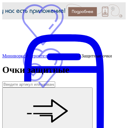
Миниворкс
/
Строительная фурнитура
/
Защитные очки
Очки защитные