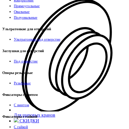
Квадратные
Прямоугольные
Овальные
Полуовальные
Ультратонкие для отверстий
Ультратонкие под отверстие
Заглушки для отверстий
Под отверстие
Опоры резьбовые
Резьбовые
Фиксаторы с винтом
С винтом
Для шаровых кранов
Фиксаторы с гайкой
СКИДКИ
С гайкой