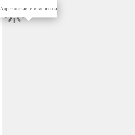
Адрес доставки изменен на
Миниворкс
/
Регулируемые опоры
/
Регулируемые
Опора регулируемая
пластиковая мебельная
30х50 мм, серия PRQ,
стенка 1.5-2.0 мм, цвет
черный – PRO50X30X1,5-2