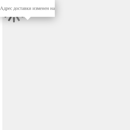
Адрес доставки изменен на
Миниворкс
/
Пробки универсальные
/
Пробки
Пробка пластиковая под
отверстие 18.5–21 мм, серия
STCL, цвет красный –
STCL18,5