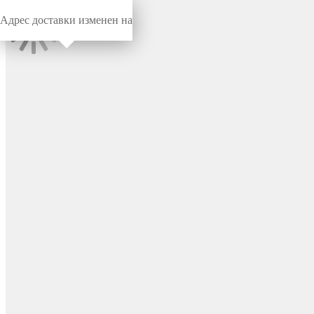
Адрес доставки изменен на
Миниворкс
/
Подпятники
/
Подпятники
Подпятник пластиковый
под отверстие Ø5, с
основанием Ø15 мм, цвет
черный – ПД5ЧН