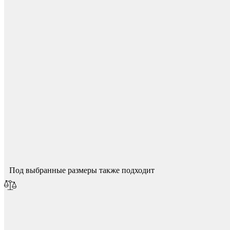
Фетры, войлок, резина
Для начисления баллов необходимо
Авторизоваться
Спасибо за ваш отзыв!
Мы опубликуем его после модерации.
Под выбранные размеры также подходит
Колпачки на болт/гайку