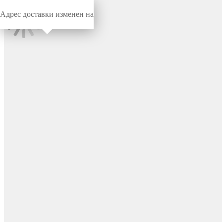
Адрес доставки изменен на
Миниворкс
/
Наконечники
/
Наконечники
Опора наконечник
пластиковая
прямоугольная 30х60,
наружная, цвет черный –
Н30-60ЧК