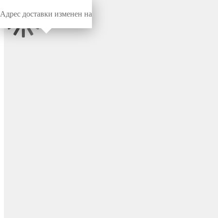
Адрес доставки изменен на
Миниворкс
/
Колесные опоры
/
Колесные
Колесная опора Ø40, резьба
М8х15, цвет черный –
К40М8ЧО