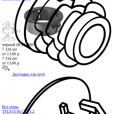
9.5
4.8
6.4
Ø8
черный (RAL 9005)
7 334 шт
от 13,60 р.
7 334 шт
от 13,60 р.
Заглушки для труб
Все цены
TFLF15,9x12,7-3
,2