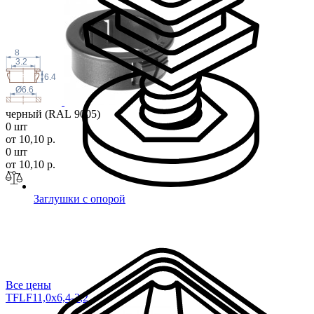
8
3.2
6.4
Ø6.6
черный (RAL 9005)
0 шт
от 10,10 р.
0 шт
от 10,10 р.
Заглушки с опорой
Все цены
TFLF11,0x6,4-3
,2