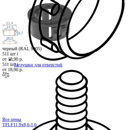
21.4
14.3
8.7
Ø19
черный (RAL 9005)
511 шт
i
от 18,90 р.
511 шт
i
Заглушки для отверстий
от 18,90 р.
Все цены
TFLF11,9x8,6-1
,6