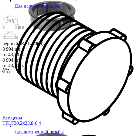
Для наружной резьбы
40.9
28.5
9.9
Ø38
черный (RAL 9005)
8 994 шт
от 43,20 р.
8 994 шт
от 43,20 р.
Все цены
TFLF30,2x23,8-6
,4
Для внутренней резьбы