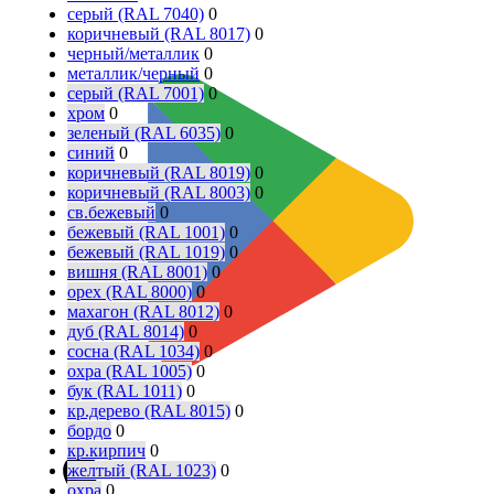
серый (RAL 7040)
0
коричневый (RAL 8017)
0
черный/металлик
0
металлик/черный
0
серый (RAL 7001)
0
хром
0
зеленый (RAL 6035)
0
синий
0
коричневый (RAL 8019)
0
коричневый (RAL 8003)
0
св.бежевый
0
бежевый (RAL 1001)
0
бежевый (RAL 1019)
0
вишня (RAL 8001)
0
орех (RAL 8000)
0
махагон (RAL 8012)
0
дуб (RAL 8014)
0
сосна (RAL 1034)
0
охра (RAL 1005)
0
бук (RAL 1011)
0
кр.дерево (RAL 8015)
0
бордо
0
кр.кирпич
0
желтый (RAL 1023)
0
охра
0