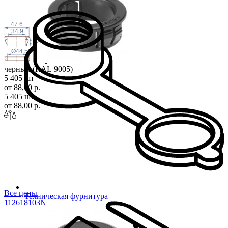
47.6
34.9
12.7
Ø44.5
черный (RAL 9005)
5 405 шт
от 88,00 р.
5 405 шт
от 88,00 р.
Все цены
Техническая фурнитура
11261810
3N