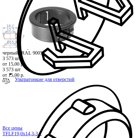
18.2
12.7
8.7
Ø15.9
черный (RAL 9005)
3 573 шт
от 15,00 р.
3 573 шт
от 15,00 р.
Ультратонкие для отверстий
Все цены
TFLF19,0x14,3-3
,2