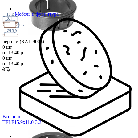
Мебель и фурнитура
18.2
6.4
8.7
Ø15.9
черный (RAL 9005)
0 шт
от 13,40 р.
0 шт
от 13,40 р.
Все цены
TFLF15,9x11,0-3
,2