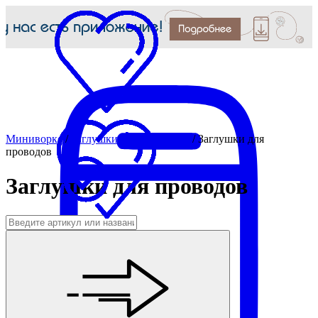
Миниворкс
/
Заглушки для отверстий
/
Заглушки для
проводов
Заглушки для проводов