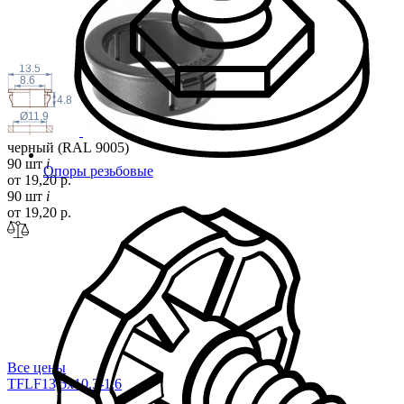
13.5
8.6
4.8
Ø11.9
черный (RAL 9005)
90 шт
i
Опоры резьбовые
от 19,20 р.
90 шт
i
от 19,20 р.
Все цены
TFLF13,5x10,3-1
,6