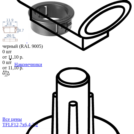
11.9
4.8
8.7
Ø9.5
черный (RAL 9005)
0 шт
от 11,10 р.
0 шт
Наконечники
от 11,10 р.
Все цены
TFLF12,7x6,4-3
,2