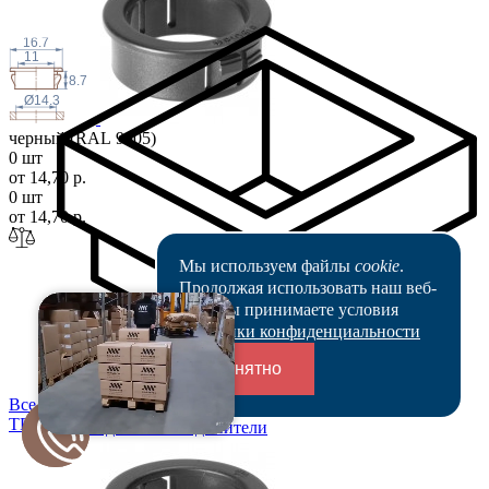
16.7
11
8.7
Ø14.3
черный (RAL 9005)
0 шт
от 14,70 р.
0 шт
от 14,70 р.
Мы используем файлы
cookie
.
Продолжая использовать наш веб-
сайт, вы принимаете условия
Политики конфиденциальности
Понятно
Все цены
TFLF12,7x8,0-3
,2
Переходники и соединители