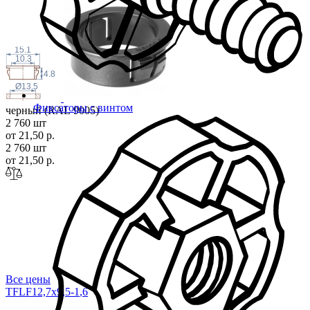
15.1
10.3
4.8
Ø13.5
Фиксаторы с винтом
черный (RAL 9005)
2 760 шт
от 21,50 р.
2 760 шт
от 21,50 р.
Все цены
TFLF12,7x9,5-1
,6