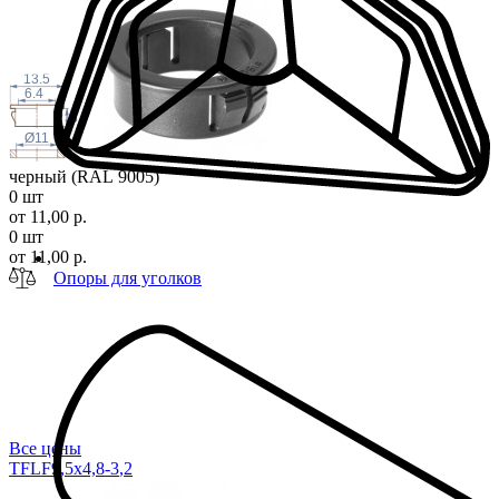
13.5
6.4
8.7
Ø11
черный (RAL 9005)
0 шт
от 11,00 р.
0 шт
от 11,00 р.
Опоры для уголков
Все цены
TFLF9,5x4,8-3
,2