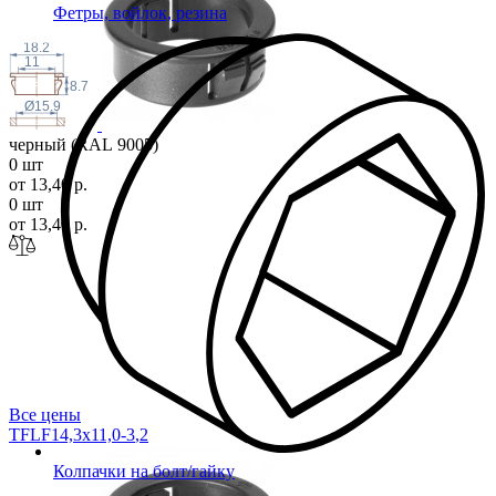
Фетры, войлок, резина
18.2
11
8.7
Ø15.9
черный (RAL 9005)
0 шт
от 13,40 р.
0 шт
от 13,40 р.
Все цены
TFLF14,3x11,0-3
,2
Колпачки на болт/гайку