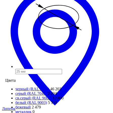
Цвета
черный (RAL 9005)
46 203
серый (RAL 7046)
2 294
св.серый (RAL 9002)
12 800
белый (RAL 9003)
5 151
бежевый
2 479
Липецк
металлик
0