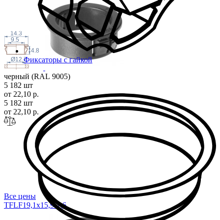
14.3
9.5
4.8
Фиксаторы с гайкой
Ø12.7
черный (RAL 9005)
5 182 шт
от 22,10 р.
5 182 шт
от 22,10 р.
Все цены
TFLF19,1x15,9-1
,6