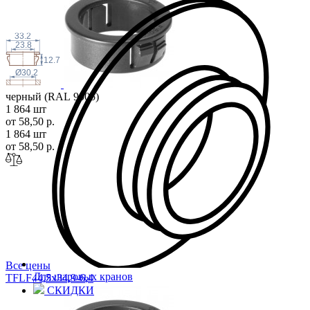
33.2
23.8
12.7
Ø30.2
черный (RAL 9005)
1 864 шт
от 58,50 р.
1 864 шт
от 58,50 р.
Все цены
Для шаровых кранов
TFLF44,5x34,9-6
,4
СКИДКИ