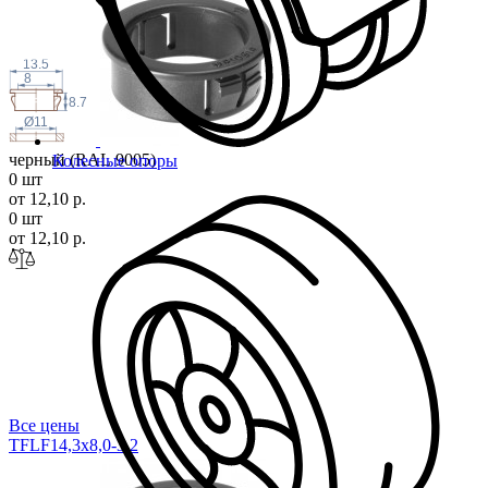
13.5
8
8.7
Ø11
черный (RAL 9005)
Колесные опоры
0 шт
от 12,10 р.
0 шт
от 12,10 р.
Все цены
TFLF14,3x8,0-3
,2