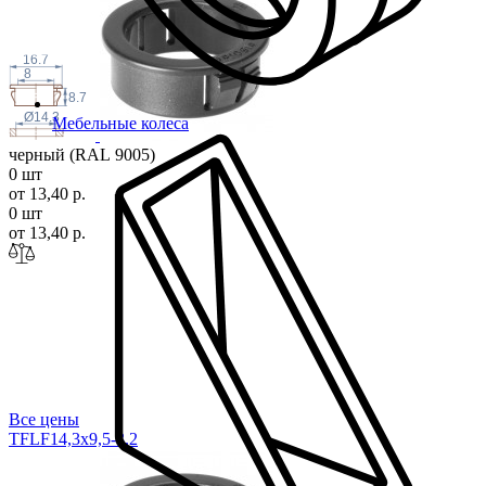
16.7
8
8.7
Ø14.3
Мебельные колеса
черный (RAL 9005)
0 шт
от 13,40 р.
0 шт
от 13,40 р.
Все цены
TFLF14,3x9,5-3
,2