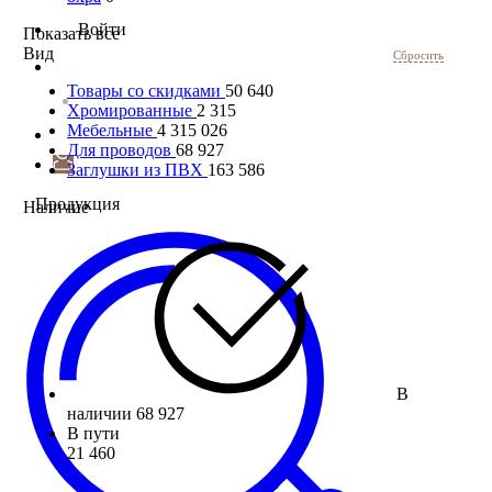
Войти
Показать все
Вид
Сбросить
Товары со скидками
50 640
Хромированные
2 315
Мебельные
4 315 026
Для проводов
68 927
Заглушки из ПВХ
163 586
Продукция
Наличие
В
наличии
68 927
В пути
21 460