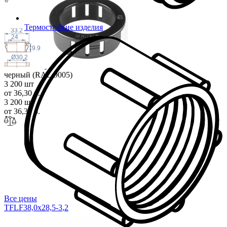
Термостойкие изделия
33.2
24
9.9
Ø30.2
черный (RAL 9005)
3 200 шт
от 36,30 р.
3 200 шт
от 36,30 р.
Все цены
TFLF38,0x28,5-3
,2