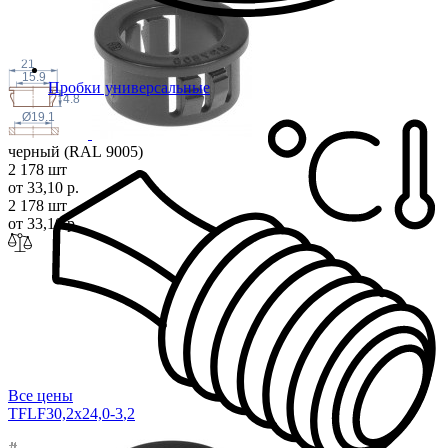
21
15.9
Пробки универсальные
4.8
Ø19.1
черный (RAL 9005)
2 178 шт
от 33,10 р.
2 178 шт
от 33,10 р.
Все цены
TFLF30,2x24,0-3
,2