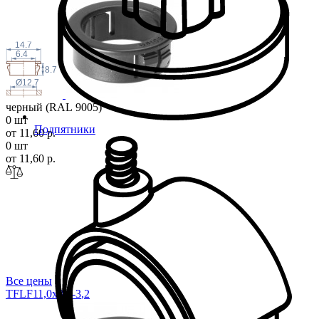
14.7
6.4
8.7
Ø12.7
черный (RAL 9005)
0 шт
Подпятники
от 11,60 р.
0 шт
от 11,60 р.
Все цены
TFLF11,0x8,0-3
,2